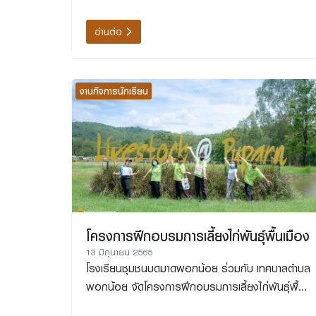
มี นางปราณี พิชัยช่วง เป็นประธานในพิธี ณ หอ
ประชุมใหญ่ (อาคาร่มมัณฑนารวมใจศิษย์เก่า เขย-สะใภ้)
อ่านต่อ
งานกิจการนักเรียน
โครงการฝึกอบรมการเลี้ยงไก่พันธุ์พื้นเมือง
13 มิถุนายน 2565
โรงเรียนชุมชนบดมาดพอกน้อย ร่วมกับ เทศบาลตำบล
พอกน้อย จัดโครงการฝึกอบรมการเลี้ยงไก่พันธุ์พื้น
เมือง ให้แก่สภาเด็กและเยาวชนตำบลพอกน้อย