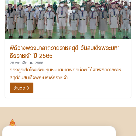
พิธีวางพวงมาลาถวายราชสดุดี วันสมเด็จพระมหา
ธีรราชเจ้า ปี 2565
25 พฤศจิกายน 2565
กองลูกเสือโรงเรียนชุมชนบดมาดพอกน้อย ได้จัดพิธีถวายราช
สดุดีวันสมเด็จพระมหาธีรราชเจ้า
อ่านต่อ
โรงเรียนชุมชนบดมาดพอกน้อย